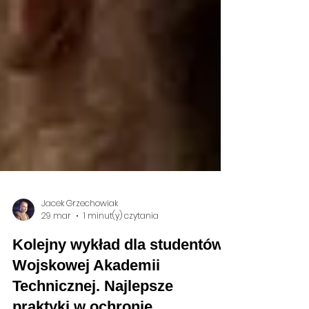
Jacek Grzechowiak
29 mar
1 minut(y) czytania
Kolejny wykład dla studentów
Wojskowej Akademii