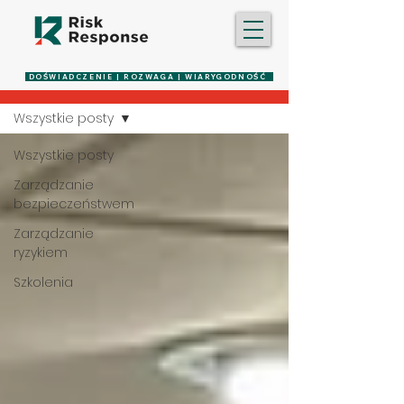
Blog
DOŚWIADCZENIE | ROZWAGA | WIARYGODNOŚĆ
Wszystkie posty
Wszystkie posty
Zarządzanie
bezpieczeństwem
Zarządzanie
ryzykiem
Szkolenia