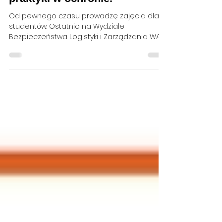
Technicznej. Najlepsze
praktyki w ochronie.
Od pewnego czasu prowadzę zajęcia dla
studentów. Ostatnio na Wydziale
Bezpieczeństwa Logistyki i Zarządzania WAT
W każdym moim wykładzie najlepsze praktyki
w ochronie zajmują poczesne miejsce. Od
początku chciałem nie tylko wykładać, ale i
poddać się ocenie studentów. Uważam, że
ankiety studenckie nie są tylko formalnością,
lecz miarą mojej wiedzy i umiejętności
przekazywania jej, co jest istotne, zwłaszcza
że WAT to moja Alma Mater. W tym tygodniu
miałem przyjemność ponownie