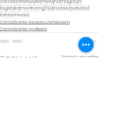
zarzadzanieryzykiem
wojna
magazyn
logistyka
monitoring
TSL
Kradzież
sabotaż
ransomware
Zarządzanie bezpieczeństwem
Zarządzanie ryzykiem
Zobacz wszystkie
Ostatnie posty