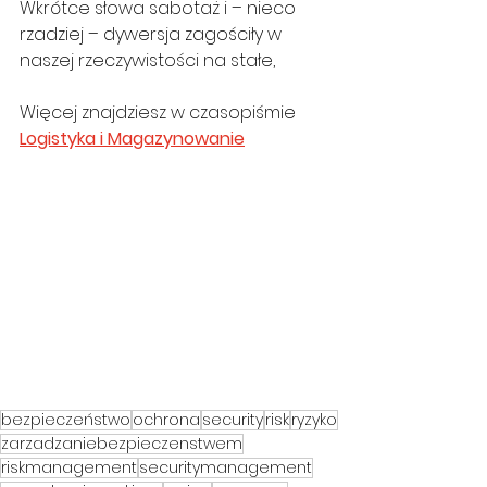
Wkrótce słowa sabotaż i – nieco 
rzadziej – dywersja zagościły w 
naszej rzeczywistości na stałe, 
Więcej znajdziesz w czasopiśmie 
Logistyka i Magazynowanie
bezpieczeństwo
ochrona
security
risk
ryzyko
zarzadzaniebezpieczenstwem
riskmanagement
securitymanagement