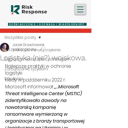
Post
DOŚWIADCZENIE | ROZWAGA | WIARYGODNOŚĆ
Wszystkie posty
Jacek Grzechowiak
Wszystkie posty
6 lut 2025
1 minut(y) czytania
Logistyka (nie?) wojskowa.
Zarządzanie bezpieczeństwem
Najlepsze praktyki w ochronie 
Zarządzanie ryzykiem
logistyki
Szkolenia
Kiedy w październiku 2022 r. 
Microsoft informował: 
„…Microsoft 
Threat Intelligence Center (MSTIC) 
zidentyfikowało dowody na 
nowatorską kampanię 
ransomware wymierzoną w 
organizacje z branży transportowej 
i logistycznej na Ukrainie i w 