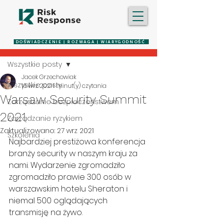
Post
DOŚWIADCZENIE | ROZWAGA | WIARYGODNOŚĆ
Wszystkie posty
Jacek Grzechowiak
Wszystkie posty
16 wrz 2021
1 minut(y) czytania
Warsaw Security Summit
Zarządzanie bezpieczeństwem
2021
Zarządzanie ryzykiem
Zaktualizowano:
27 wrz 2021
Szkolenia
Najbardziej prestiżowa konferencja 
branży security w naszym kraju za 
nami. Wydarzenie zgromadziło 
zgromadziło prawie 300 osób w 
warszawskim hotelu Sheraton i 
niemal 500 oglądających 
transmisję na żywo.