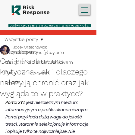
Post
DOŚWIADCZENIE | ROZWAGA | WIARYGODNOŚĆ
Wszystkie posty
Jacek Grzechowiak
Wszystkie posty
5 sie 2025
1 minut(y) czytania
Cel: infrastruktura
Zarządzanie bezpieczeństwem
krytyczna. Jak i dlaczego
Zarządzanie ryzykiem
należy ją chronić oraz jak
Szkolenia
wygląda to w praktyce?
Portal XYZ 
jest niezależnym medium 
informacyjnym o profilu ekonomicznym. 
Portal przykłada dużą wagę do jakość 
treści. Starannie selekcjonuje informacje 
i opisuje tylko te najważniejsze. Nie 