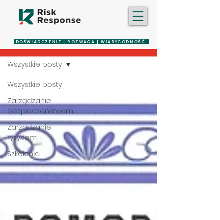
Blog
DOŚWIADCZENIE | ROZWAGA | WIARYGODNOŚĆ
Wszystkie posty
Wszystkie posty
Zarządzanie
bezpieczeństwem
Zarządzanie
ryzykiem
Szkolenia